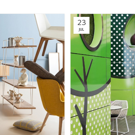
23
JUL