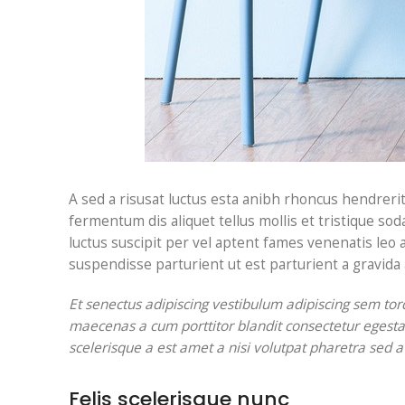
A sed a risusat luctus esta anibh rhoncus hendrerit
fermentum dis aliquet tellus mollis et tristique so
luctus suscipit per vel aptent fames venenatis leo
suspendisse parturient ut est parturient a gravida
Et senectus adipiscing vestibulum adipiscing sem torq
maecenas a cum porttitor blandit consectetur egesta
scelerisque a est amet a nisi volutpat pharetra sed a
Felis scelerisque nunc