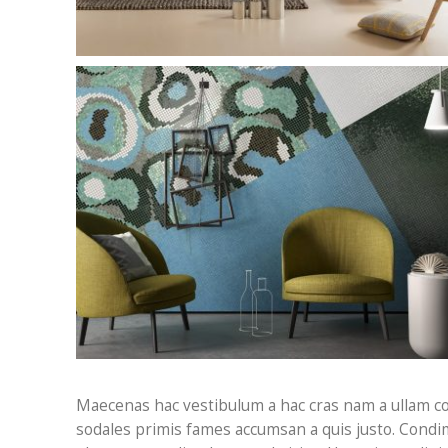
Maecenas hac vestibulum a hac cras nam a ullam cor
sodales primis fames accumsan a quis justo. Condi