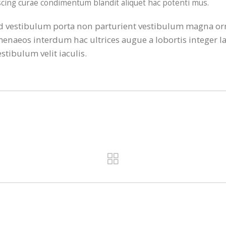
iscing curae condimentum blandit aliquet hac potenti mus.
a id vestibulum porta non parturient vestibulum magna orn
naeos interdum hac ultrices augue a lobortis integer l
tibulum velit iaculis.