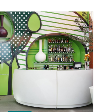
23
JUL