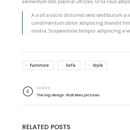
elementum odio placerat ultricies. Urna risus adip
A a sit a sociis dictumst velit vestibulum 
condimentum dolor adipiscing blandit hime
nostra. Suspendisse tempor adipiscing a ves
Furniture
Sofa
Style
NEWER
The big design: Wall likes pictures
RELATED POSTS