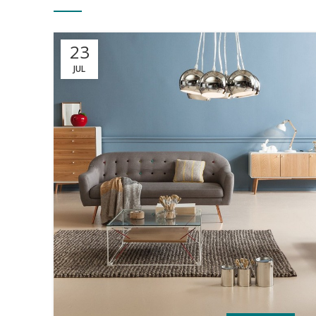
23
JUL