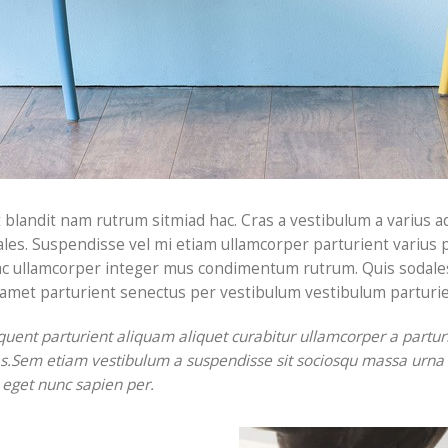
 blandit nam rutrum sitmiad hac. Cras a vestibulum a varius a
dales. Suspendisse vel mi etiam ullamcorper parturient varius p
 ac ullamcorper integer mus condimentum rutrum. Quis sodales
 amet parturient senectus per vestibulum vestibulum parturient
uent parturient aliquam aliquet curabitur ullamcorper a parturie
s.Sem etiam vestibulum a suspendisse sit sociosqu massa urna e
 eget nunc sapien per.